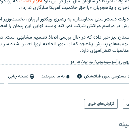
ه وقت آمریکا در سازمان ملل، نیز در این باره
اظهار داشت
که رویکرد
اجران و پناهجویان «با حق حاکمیت آمریکا سازگاری ندارد».
 دولت دست‌راستی مجارستان، به رهبری ویکتور اوربان، نخست‌وزیر ای
رش در مراسم مراکش شرکت نمی‌کند و سند نهایی این پیمان را امضا
ستان نیز خبر داده که در حال بررسی اتخاذ تصمیم مشابهی است. د
سهمیه‌های پذیرش پناهجو که از سوی اتحادیه اروپا تعیین شده سر باز
 مناسبات تنش‌آمیزی دارد.
رویترز و آسوشیتدپرس/ پ. پ./ ف. دو.
دسترسی بدون فیلترشکن
به ما بپیوندید
نسخه چاپی
ی
گزارش‌های خبری
ینه