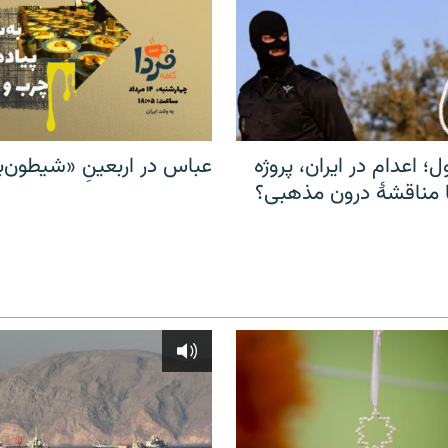
ل؛ اعدام در ایران، پروژه
عباس در اربعینِ «شیطون‌بل
مناقشهٔ درون مذهبی؟