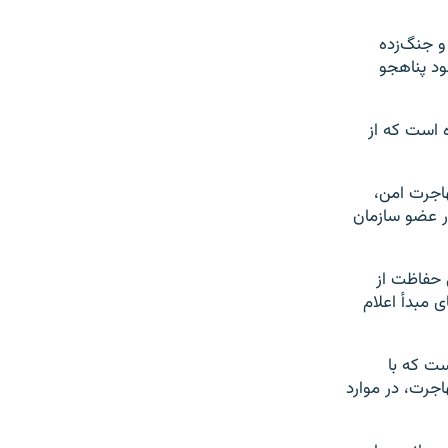
فقیر و جنگ‌زده
ود پناهجو
ه است که از
هاجرت امن،
ر ماه ژوئیه امسال، ابتدای تابستان، توسط تمامی ۱۹۳ کشور عضو سازمان
 حفاظت از
 مبدأ اعلام
ست که با
اجرت، در موارد