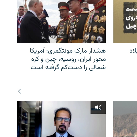
ا»
هشدار مارک مونتگمری: آمریکا
محور ایران، روسیه، چین و کره
شمالی را دست‌کم گرفته است