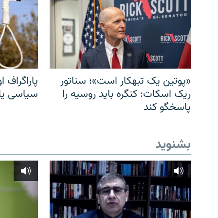
«پوتین یک تبهکار است»؛ سناتور
پاراگراف او
ریک اسکات: کنگره باید روسیه را
سیاسی یا 
پاسخگو کند
بشنوید